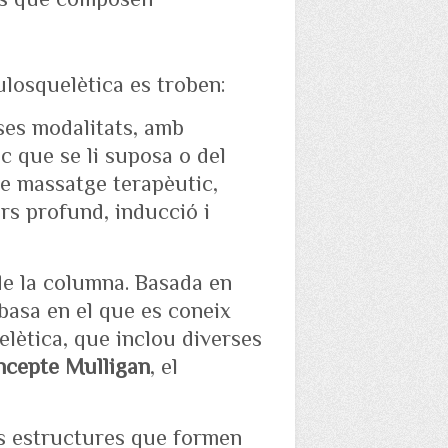
losquelètica es troben:
rses modalitats, amb
c que se li suposa o del
 de massatge terapèutic,
rs profund, inducció i
 de la columna. Basada en
basa en el que es coneix
ètica, que inclou diverses
cepte Mulligan
, el
les estructures que formen