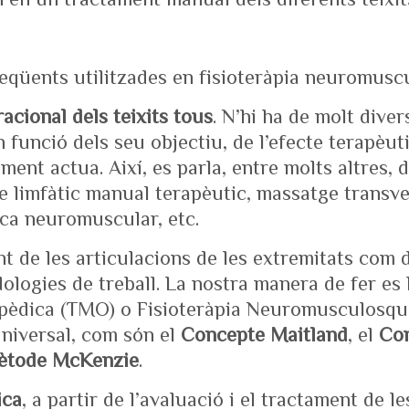
eqüents utilitzades en fisioteràpia neuromuscu
acional dels teixits tous
. N’hi ha de molt dive
 funció dels seu objectiu, de l’efecte terapèuti
lment actua. Així, es parla, entre molts altres,
e limfàtic manual terapèutic, massatge transve
nica neuromuscular, etc.
ant de les articulacions de les extremitats com
ologies de treball. La nostra manera de fer es 
èdica (TMO) o Fisioteràpia Neuromusculosquel
niversal, com són el
Concepte Maitland
, el
Con
ètode McKenzie
.
ica
, a partir de l’avaluació i el tractament de 