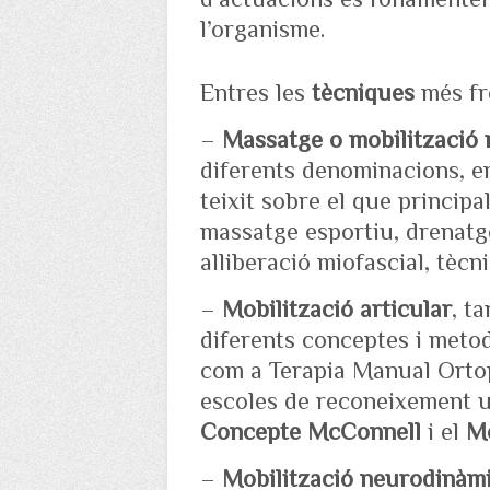
l’organisme.
Entres les
tècniques
més fr
–
Massatge o mobilització r
diferents denominacions, en
teixit sobre el que principa
massatge esportiu, drenatg
alliberació miofascial, tèc
–
Mobilització articular
, t
diferents conceptes i metod
com a Terapia Manual Ortop
escoles de reconeixement u
Concepte McConnell
i el
M
–
Mobilització neurodinàm