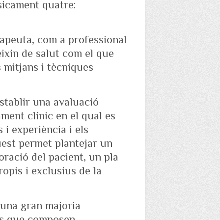
sicament quatre:
rapeuta, com a professional
eixin de salut com el que
s mitjans i tècniques
establir una avaluació
ment clínic en el qual es
i experiència i els
quest permet plantejar un
oració del pacient, un pla
ropis i exclusius de la
, una gran majoria
its que composen