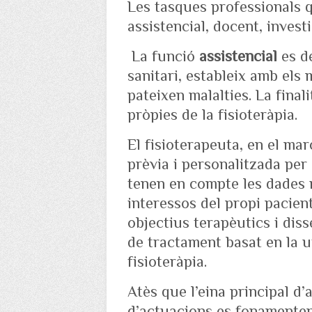
Les tasques professionals 
assistencial, docent, investi
La funció
assistencial
es de
sanitari, estableix amb els
pateixen malalties. La finali
pròpies de la fisioteràpia.
El fisioterapeuta, en el mar
prèvia i personalitzada per
tenen en compte les dades r
interessos del propi pacien
objectius terapèutics i diss
de tractament basat en la ut
fisioteràpia.
Atès que l’eina principal d’
d’actuacions es fonamenten