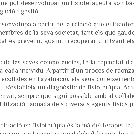
que pot desenvolupar un fisioterapeuta són bà
gació i gestió.
senvolupa a partir de la relació que el fisiote
 membres de la seva societat, tant els que gaud
tat és prevenir, guarir i recuperar utilitzant el
c de les seves competències, té la capacitat d’
 a cada individu. A partir d’un procés de raonza
ecollides en l’avaluació, els seus coneixements 
t, s’estableix un diagnòstic de fisioteràpia. A
enyar, sempre que sigui possible amb al col·lab
ilització raonada dels diversos agents físics p
actuació en fisioteràpia és la mà del terapeuta
 en un tractament manual dels diferents teix