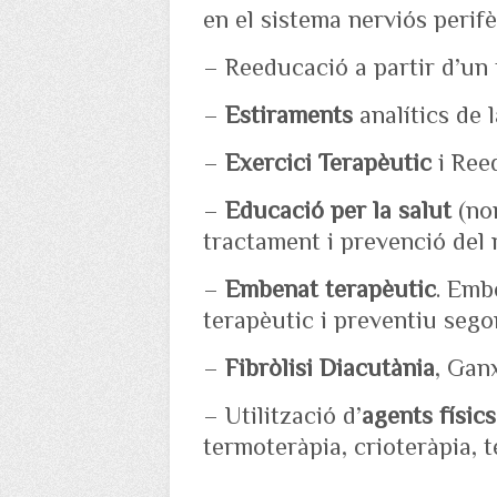
en el sistema nerviós perifè
– Reeducació a partir d’un 
–
Estiraments
analítics de 
–
Exercici Terapèutic
i Ree
–
Educació per la salut
(nor
tractament i prevenció del 
–
Embenat terapèutic
. Emb
terapèutic i preventiu seg
–
Fibròlisi Diacutània
, Gan
– Utilització d’
agents físics
termoteràpia, crioteràpia, t