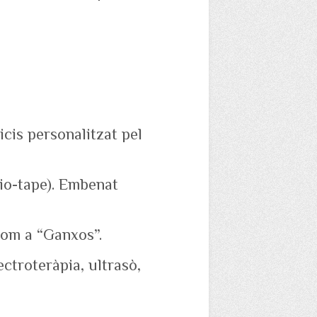
cis personalitzat pel
io-tape). Embenat
om a “Ganxos”.
ectroteràpia, ultrasò,