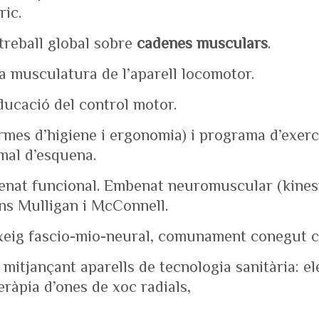
ric.
treball global sobre
cadenes musculars
.
la musculatura de l’aparell locomotor.
ducació del control motor.
mes d’higiene i ergonomia) i programa d’exerci
mal d’esquena.
enat funcional. Embenat neuromuscular (kines
ons Mulligan i McConnell.
xeig fascio-mio-neural, comunament conegut c
mitjançant aparells de tecnologia sanitària: el
eràpia d’ones de xoc radials,